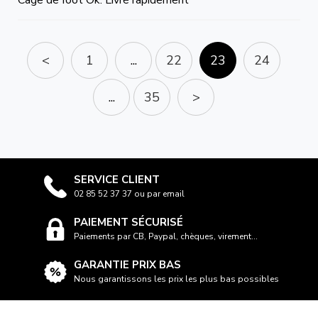
Cage de foot Ok. Livré rapidement
<
1
...
22
23
24
...
35
>
SERVICE CLIENT
02 85 52 37 37 ou par email
PAIEMENT SÉCURISÉ
Paiements par CB, Paypal, chèques, virement...
GARANTIE PRIX BAS
Nous garantissons les prix les plus bas possibles