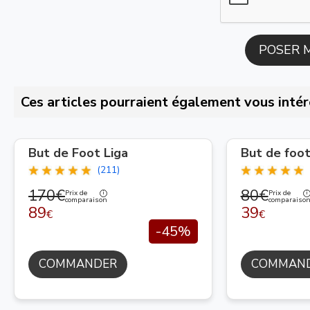
Ces articles pourraient également vous intér
But de Foot Liga
But de foo
(211)
170€
80€
Prix de
Prix de
comparaison
comparaiso
89
39
€
€
-45%
COMMANDER
COMMAN