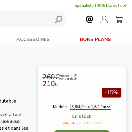
Spécialiste 100% But de Foot
ACCESSOIRES
BONS PLANS
260€
Prix de
comparaison
210
€
-15%
dulable :
Modèle :
s et à tout
En stock
ilisé aussi
Vite, plus que 4 unités !
ues et dans les