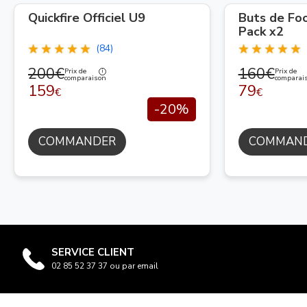
Quickfire Officiel U9
Buts de Fo
Pack x2
(84)
200€
160€
Prix de
Prix de
comparaison
comparai
159
79
€
€
-20%
COMMANDER
COMMAN
SERVICE CLIENT
02 85 52 37 37 ou par email