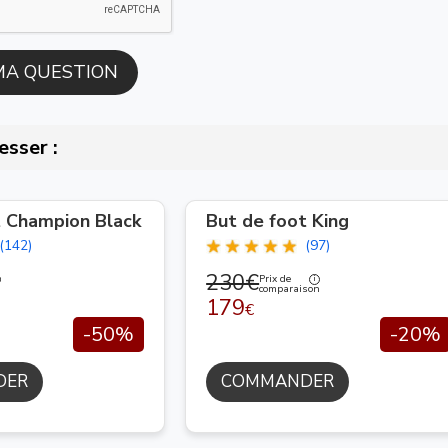
esser :
t Champion Black
But de foot King
(142)
(97)
230€
Prix de
n
comparaison
179
€
-50%
-20%
DER
COMMANDER