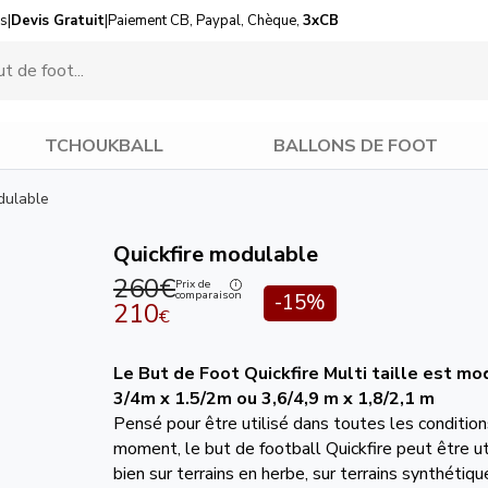
us
|
Devis Gratuit
|
Paiement CB, Paypal, Chèque,
3xCB
TCHOUKBALL
BALLONS DE FOOT
dulable
Quickfire modulable
260€
Prix de
comparaison
-15%
210
€
Le But de Foot Quickfire Multi taille est mo
3/4m x 1.5/2m ou
3,6/4,9 m x 1,8/2,1 m
Pensé pour être utilisé dans toutes les condition
moment, le but de football Quickfire peut être ut
bien sur terrains en herbe, sur terrains synthétiq