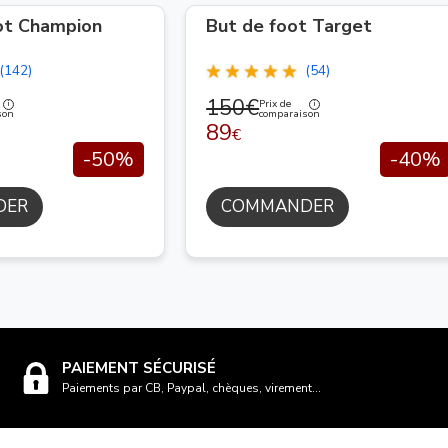
ot Champion
But de foot Target
(142)
(54)
150€
Prix de
son
comparaison
89
€
-50%
-40%
DER
COMMANDER
PAIEMENT SÉCURISÉ
Paiements par CB, Paypal, chèques, virement...