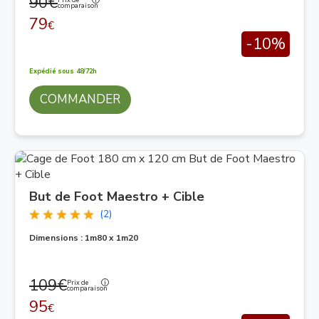
90€
Prix de
comparaison
79
€
-10%
Expédié sous 48/72h
COMMANDER
But de Foot Maestro + Cible
(2)
Dimensions : 1m80 x 1m20
109€
Prix de
comparaison
95
€