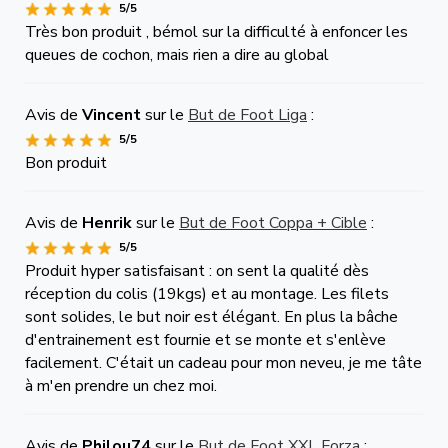
5/5
Très bon produit , bémol sur la difficulté à enfoncer les
queues de cochon, mais rien a dire au global
Avis de
Vincent
sur le
But de Foot Liga
:
5/5
Bon produit
Avis de
Henrik
sur le
But de Foot Coppa + Cible
:
5/5
Produit hyper satisfaisant : on sent la qualité dès
réception du colis (19kgs) et au montage. Les filets
sont solides, le but noir est élégant. En plus la bâche
d'entrainement est fournie et se monte et s'enlève
facilement. C'était un cadeau pour mon neveu, je me tâte
à m'en prendre un chez moi.
Avis de
Philou74
sur le
But de Foot XXL Forza
: