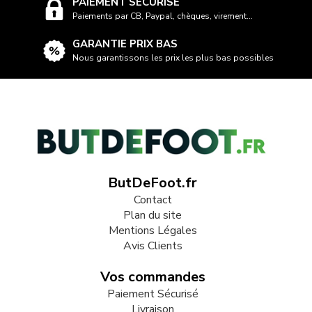
PAIEMENT SÉCURISÉ
Paiements par CB, Paypal, chèques, virement...
GARANTIE PRIX BAS
Nous garantissons les prix les plus bas possibles
ButDeFoot.fr
Contact
Plan du site
Mentions Légales
Avis Clients
Vos commandes
Paiement Sécurisé
Livraison