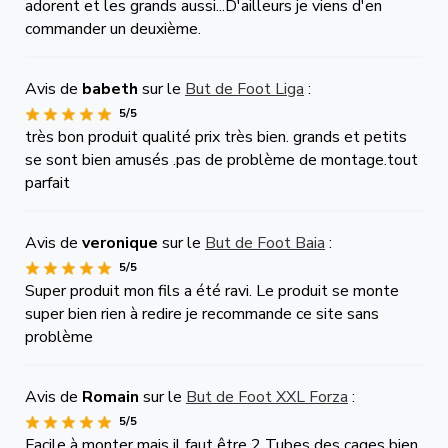
adorent et les grands aussi...D'ailleurs je viens d'en
commander un deuxième.
Avis de
babeth
sur le
But de Foot Liga
:
5/5
très bon produit qualité prix très bien. grands et petits
se sont bien amusés .pas de problème de montage.tout
parfait
Avis de
veronique
sur le
But de Foot Baia
:
5/5
Super produit mon fils a été ravi. Le produit se monte
super bien rien à redire je recommande ce site sans
problème
Avis de
Romain
sur le
But de Foot XXL Forza
:
5/5
Facile à monter mais il faut être 2 Tubes des cages bien.