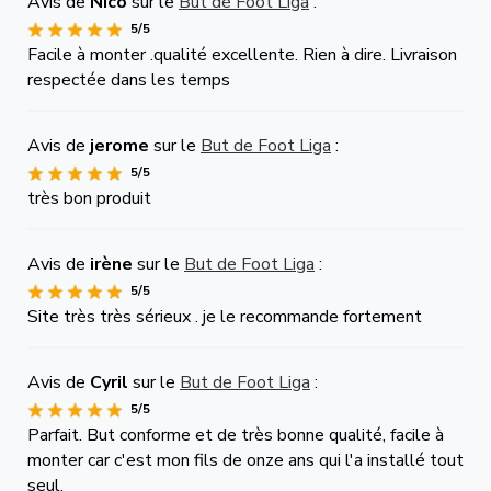
Avis de
Nico
sur le
But de Foot Liga
:
5/5
Facile à monter .qualité excellente. Rien à dire. Livraison
respectée dans les temps
Avis de
jerome
sur le
But de Foot Liga
:
5/5
très bon produit
Avis de
irène
sur le
But de Foot Liga
:
5/5
Site très très sérieux . je le recommande fortement
Avis de
Cyril
sur le
But de Foot Liga
:
5/5
Parfait. But conforme et de très bonne qualité, facile à
monter car c'est mon fils de onze ans qui l'a installé tout
seul.