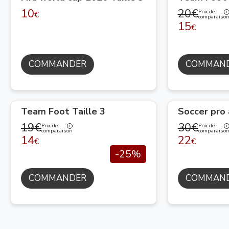
10
20€
Prix de
€
comparaiso
15
€
COMMANDER
COMMAN
Team Foot Taille 3
Soccer pro
19€
30€
Prix de
Prix de
comparaison
comparaiso
14
22
€
€
-25%
COMMANDER
COMMAN