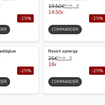
19,50€
Prix de
n
comparaison
14,50
€
-25%
-25%
DER
COMMANDER
 addglue
Resist synergy
25€
Prix de
n
comparaison
18
€
-25%
-25%
DER
COMMANDER