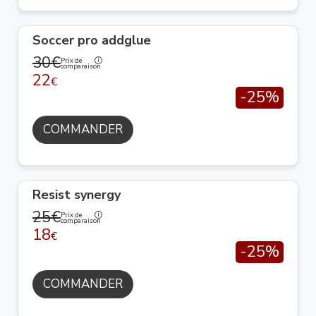
Soccer pro addglue
30€
Prix de
comparaison
22
€
-25%
COMMANDER
Resist synergy
25€
Prix de
comparaison
18
€
-25%
COMMANDER