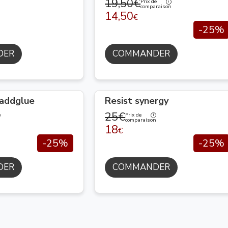
19,50€
Prix de
comparaison
14,50
€
-25%
DER
COMMANDER
 addglue
Resist synergy
25€
Prix de
n
comparaison
18
€
-25%
-25%
DER
COMMANDER