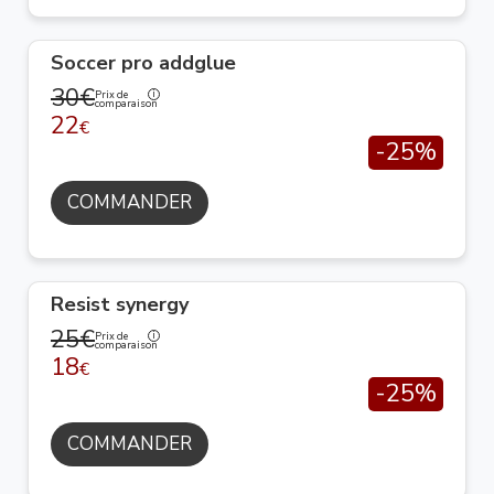
Soccer pro addglue
30€
Prix de
comparaison
22
€
-25%
COMMANDER
Resist synergy
25€
Prix de
comparaison
18
€
-25%
COMMANDER