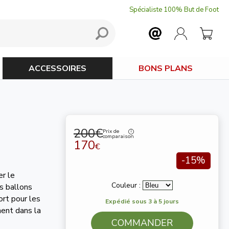
Spécialiste 100% But de Foot
ACCESSOIRES
BONS PLANS
200€
Prix de
comparaison
170
€
-15%
er le
Couleur :
s ballons
rt pour les
Expédié sous 3 à 5 jours
ment dans la
COMMANDER