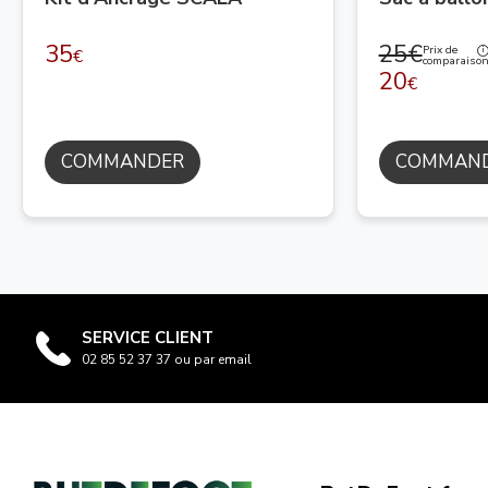
35
25€
Prix de
€
comparaiso
20
€
COMMANDER
COMMAN
SERVICE CLIENT
02 85 52 37 37 ou par email