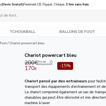
us
|
Devis Gratuit
|
Paiement CB, Paypal, Chèque,
3 fois sans frais
TCHOUKBALL
BALLONS DE FOOT
 Foot
/
Chariot powercart bleu
Chariot powercart bleu
200€
Prix de
comparaison
-15%
170
€
Chariot pensé par des entraineurs
pour facilit
transport des équipements d’entrainement et de
Le chariot comprend également un sac de transpo
chasubles qui peut être décroché et mis directe
machine à laver