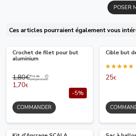
Ces articles pourraient également vous intér
Crochet de filet pour but
Cible but d
aluminium
1,80€
25
Prix de
€
comparaison
1,70
€
-5%
COMMANDER
COMMAN
Kit d'Ancrage SCALA
Sac à ballo