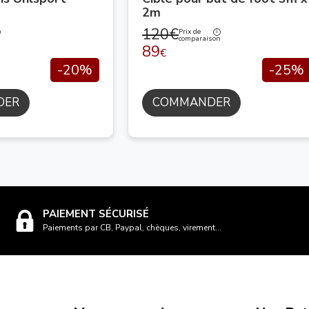
2m
120€
Prix de
n
comparaison
89
€
-20%
-25%
DER
COMMANDER
PAIEMENT SÉCURISÉ
Paiements par CB, Paypal, chèques, virement...