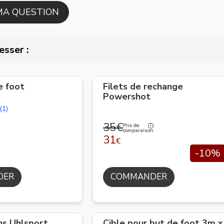
esser :
e foot
Filets de rechange
Powershot
(1)
35€
Prix de
comparaison
31
€
-10%
DER
COMMANDER
ns Uhlsport
Cible pour but de foot 3m x