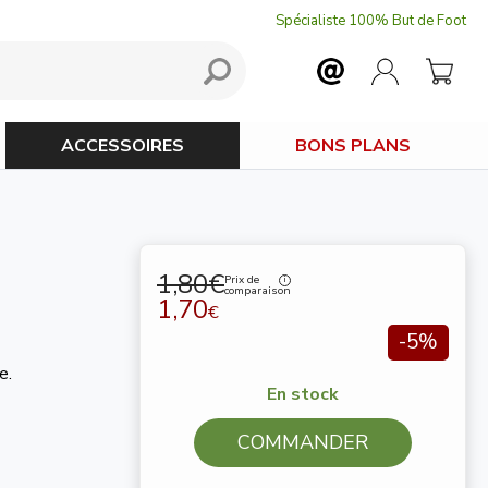
Spécialiste 100% But de Foot
ACCESSOIRES
BONS PLANS
1,80€
Prix de
comparaison
1,70
€
-5%
e.
En stock
COMMANDER