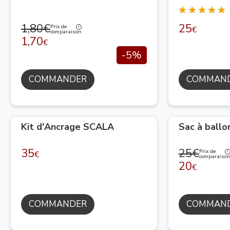
1,80€
25
Prix de
€
comparaison
1,70
€
-5%
COMMANDER
COMMAN
Kit d'Ancrage SCALA
Sac à ballo
35
25€
Prix de
€
comparaiso
20
€
COMMANDER
COMMAN