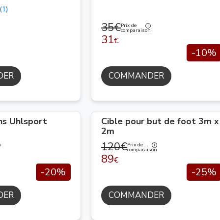
(1)
35€
Prix de
comparaison
31
€
-10%
DER
COMMANDER
ns Uhlsport
Cible pour but de foot 3m x
2m
120€
Prix de
n
comparaison
89
€
-20%
-25%
DER
COMMANDER