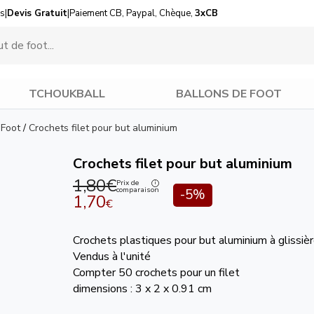
us
|
Devis Gratuit
|
Paiement CB, Paypal, Chèque,
3xCB
TCHOUKBALL
BALLONS DE FOOT
 Foot
/
Crochets filet pour but aluminium
Crochets filet pour but aluminium
1,80€
Prix de
comparaison
-5%
1,70
€
Crochets plastiques pour but aluminium à glissièr
Vendus à l'unité
Compter 50 crochets pour un filet
dimensions : 3 x 2 x 0.91 cm