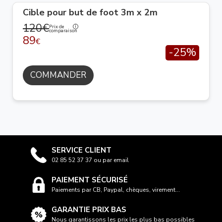
Cible pour but de foot 3m x 2m
120€
Prix de
comparaison
89
€
-25%
COMMANDER
SERVICE CLIENT
02 85 52 37 37 ou par email
PAIEMENT SÉCURISÉ
Paiements par CB, Paypal, chèques, virement...
GARANTIE PRIX BAS
Nous garantissons les prix les plus bas possibles