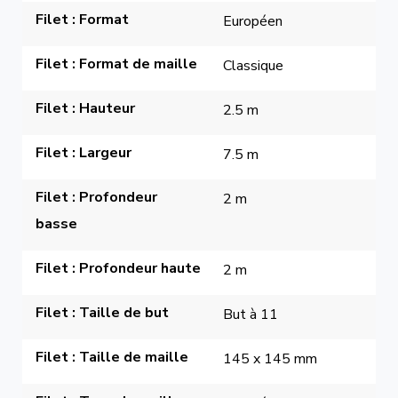
Filet : Format
Européen
Filet : Format de maille
Classique
Filet : Hauteur
2.5 m
Filet : Largeur
7.5 m
Filet : Profondeur 
2 m
basse
Filet : Profondeur haute
2 m
Filet : Taille de but
But à 11
Filet : Taille de maille
145 x 145 mm