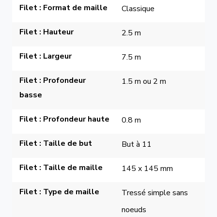
Filet : Format de maille
Classique
Filet : Hauteur
2.5 m
Filet : Largeur
7.5 m
Filet : Profondeur 
1.5 m ou 2 m
basse
Filet : Profondeur haute
0.8 m
Filet : Taille de but
But à 11
Filet : Taille de maille
145 x 145 mm
Filet : Type de maille
Tressé simple sans 
noeuds