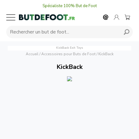
Spécialiste 100% But de Foot
KickBack
Exit Toys
Accueil
/
Accessoires pour Buts de Foot
/
KickBack
KickBack