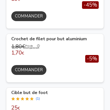
-45%
COMMANDER
Crochet de filet pour but aluminium
1,80€
Prix de
comparaison
1,70
€
-5%
COMMANDER
Cible but de foot
(1)
25
€