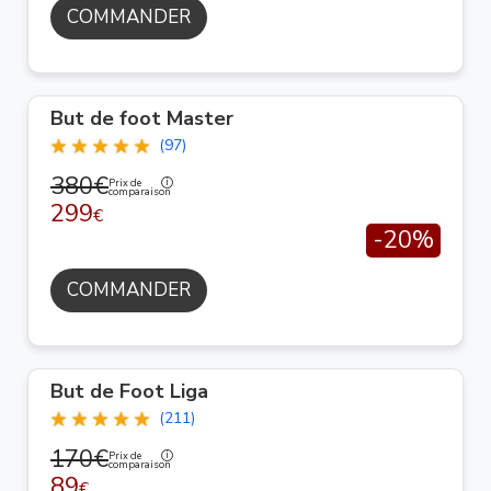
COMMANDER
But de foot Master
(97)
380€
Prix de
comparaison
299
€
-20%
COMMANDER
But de Foot Liga
(211)
170€
Prix de
comparaison
89
€