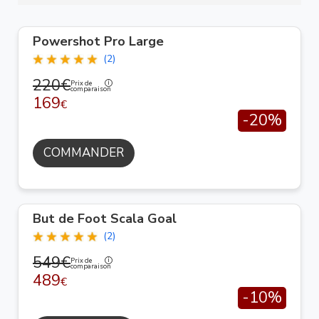
Powershot Pro Large
(2)
220€
Prix de
comparaison
169
€
-20%
COMMANDER
But de Foot Scala Goal
(2)
549€
Prix de
comparaison
489
€
-10%