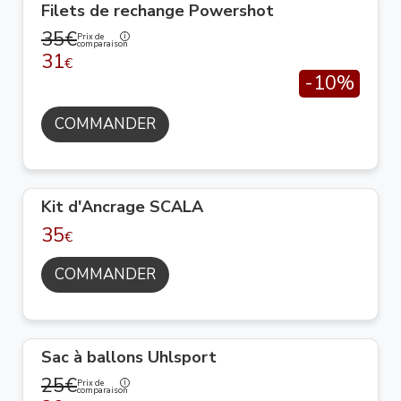
Filets de rechange Powershot
35€
Prix de
comparaison
31
€
-10%
COMMANDER
Kit d'Ancrage SCALA
35
€
COMMANDER
Sac à ballons Uhlsport
25€
Prix de
comparaison