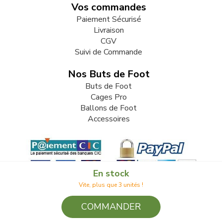
Vos commandes
Paiement Sécurisé
Livraison
CGV
Suivi de Commande
Nos Buts de Foot
Buts de Foot
Cages Pro
Ballons de Foot
Accessoires
En stock
Vite, plus que 3 unités !
COMMANDER
© 2009-2026 LB82. Tous droits réservés - butdefoot.fr - SARL
LB 82 - 13 Rue Louis Delage 44360 VIGNEUX DE BRETAGNE