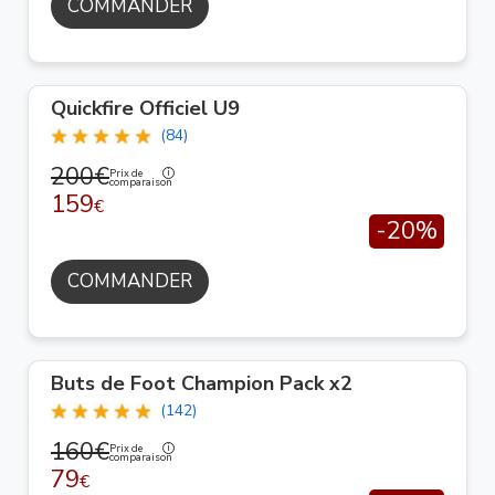
COMMANDER
Quickfire Officiel U9
(84)
200€
Prix de
comparaison
159
€
-20%
COMMANDER
Buts de Foot Champion Pack x2
(142)
160€
Prix de
comparaison
79
€