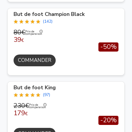
But de foot Champion Black
(142)
80€
Prix de
comparaison
39
€
-50%
COMMANDER
But de foot King
(97)
230€
Prix de
comparaison
179
€
-20%