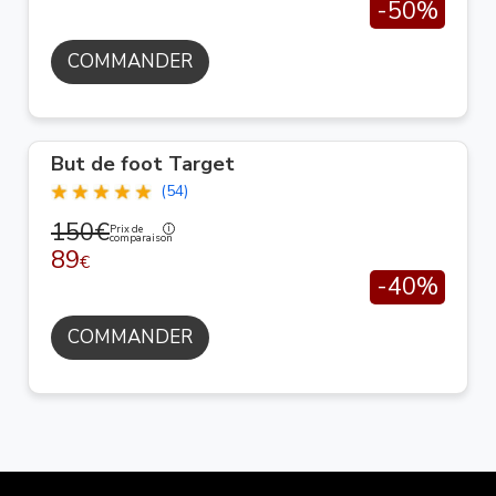
-50%
COMMANDER
But de foot Target
(54)
150€
Prix de
comparaison
89
€
-40%
COMMANDER