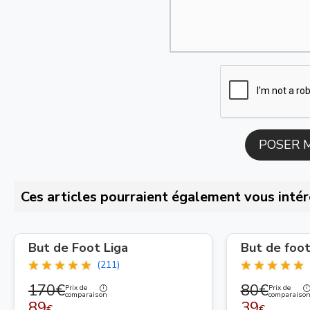
Ces articles pourraient également vous intér
But de Foot Liga
But de foo
(211)
170€
80€
Prix de
Prix de
comparaison
comparaiso
89
39
€
€