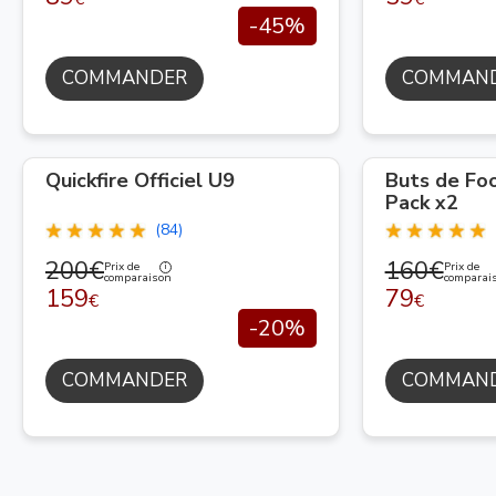
-45%
COMMANDER
COMMAN
Quickfire Officiel U9
Buts de Fo
Pack x2
(84)
200€
160€
Prix de
Prix de
comparaison
comparai
159
79
€
€
-20%
COMMANDER
COMMAN