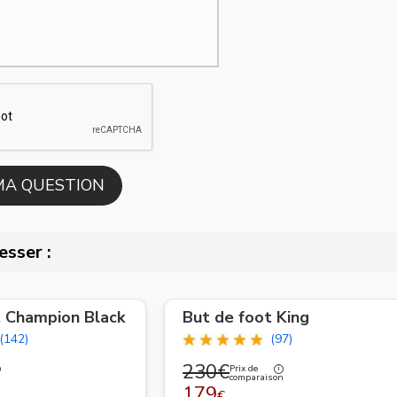
esser :
t Champion Black
But de foot King
(142)
(97)
230€
Prix de
n
comparaison
179
€