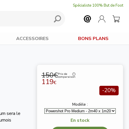
Spécialiste 100% But de Foot
ACCESSOIRES
BONS PLANS
150€
Prix de
comparaison
119
€
-20%
Modèle :
um sera le
urnois
En stock