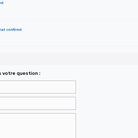
mé
hat confirmé
 votre question :