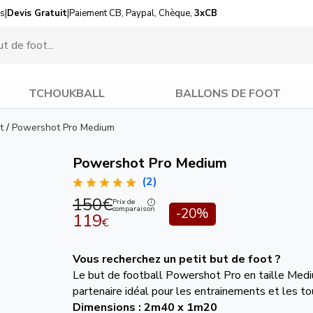
us
|
Devis Gratuit
|
Paiement CB, Paypal, Chèque,
3xCB
TCHOUKBALL
BALLONS DE FOOT
t
/
Powershot Pro Medium
Powershot Pro Medium
(2)
150€
Prix de
comparaison
-20%
119
€
Vous recherchez un petit but de foot ?
Le but de football Powershot Pro en taille Medi
partenaire idéal pour les entrainements et les to
Dimensions : 2m40 x 1m20