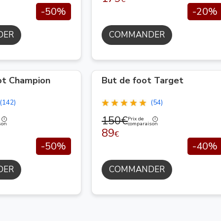
-50%
-20%
DER
COMMANDER
ot Champion
But de foot Target
(142)
(54)
150€
Prix de
son
comparaison
89
€
-50%
-40%
DER
COMMANDER