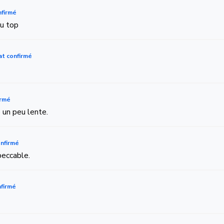
nfirmé
au top
at confirmé
irmé
é un peu lente.
nfirmé
peccable.
nfirmé