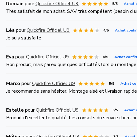
Romain
pour
Quickfire Officiel U9
5/5
Achat 
Très satisfait de mon achat. SAV très compétent (besoin d'un
Léa
pour
Quickfire Officiel U9
4/5
Achat confi
Je suis satisfaite
Eva
pour
Quickfire Officiel U9
4/5
Achat confi
Bon produit, mais j'ai eu quelques difficultés lors du montage
Marco
pour
Quickfire Officiel U9
5/5
Achat co
Je recommande sans hésiter. Montage aisé et livraison rapide
Estelle
pour
Quickfire Officiel U9
5/5
Achat 
Produit d'excellente qualité. Les conseils du service client o
Mélissa
pour
Quickfire Officiel U9
3/5
Achat 