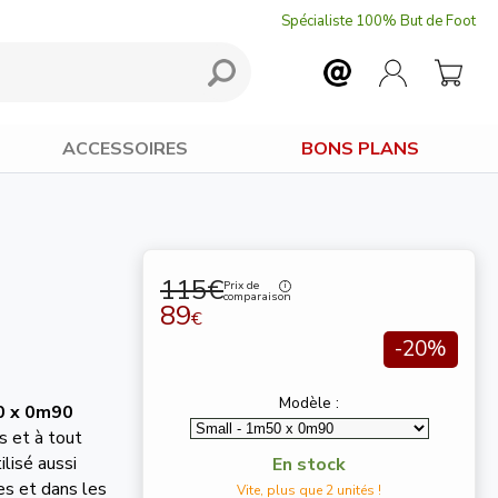
Spécialiste 100% But de Foot
ACCESSOIRES
BONS PLANS
115€
Prix de
comparaison
89
€
-20%
Modèle :
0 x 0m90
s et à tout
ilisé aussi
En stock
ues et dans les
Vite, plus que 2 unités !