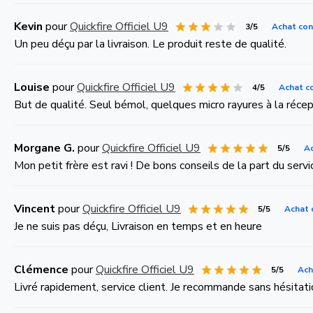
Kevin
pour
Quickfire Officiel U9
3/5
Achat con
Un peu déçu par la livraison. Le produit reste de qualité.
Louise
pour
Quickfire Officiel U9
4/5
Achat c
But de qualité. Seul bémol, quelques micro rayures à la récep
Morgane G.
pour
Quickfire Officiel U9
5/5
Ac
Mon petit frère est ravi ! De bons conseils de la part du servic
Vincent
pour
Quickfire Officiel U9
5/5
Achat 
Je ne suis pas déçu, Livraison en temps et en heure
Clémence
pour
Quickfire Officiel U9
5/5
Ach
Livré rapidement, service client. Je recommande sans hésitati