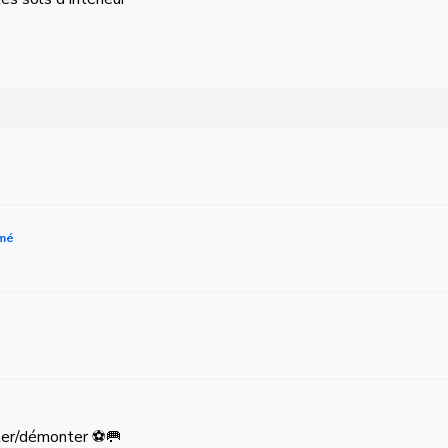
rmé
nter/démonter ⚽️🥅