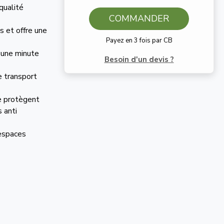
qualité
COMMANDER
s et offre une
Payez en 3 fois par CB
d'une minute
Besoin d'un devis ?
e transport
e protègent
s anti
 espaces