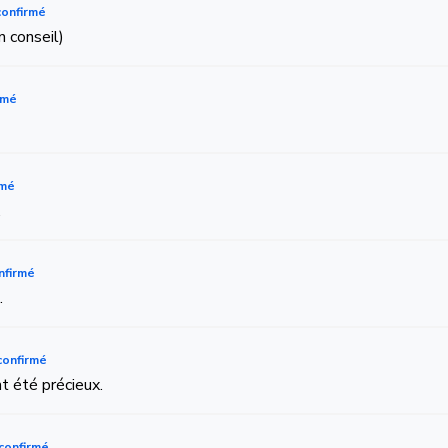
confirmé
 conseil)
rmé
rmé
.
nfirmé
.
confirmé
nt été précieux.
confirmé