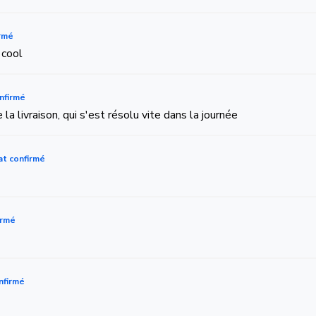
rmé
 cool
nfirmé
 la livraison, qui s'est résolu vite dans la journée
at confirmé
irmé
nfirmé