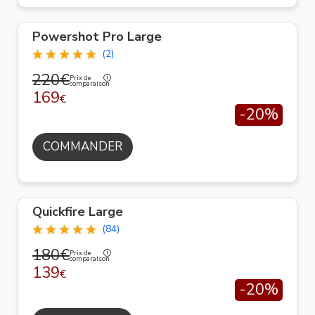
Powershot Pro Large
(2)
220€
Prix de
comparaison
169
€
-20%
COMMANDER
Quickfire Large
(84)
180€
Prix de
comparaison
139
€
-20%