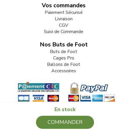
Vos commandes
Paiement Sécurisé
Livraison
CGV
Suivi de Commande
Nos Buts de Foot
Buts de Foot
Cages Pro
Ballons de Foot
Accessoires
En stock
COMMANDER
© 2009-2026 LB82. Tous droits réservés - butdefoot.fr - SARL
LB 82 - 13 Rue Louis Delage 44360 VIGNEUX DE BRETAGNE