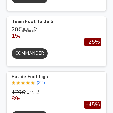
Team Foot Taille 5
20€
Prix de
comparaison
15
€
-25%
COMMANDER
But de Foot Liga
(211)
170€
Prix de
comparaison
89
€
-45%