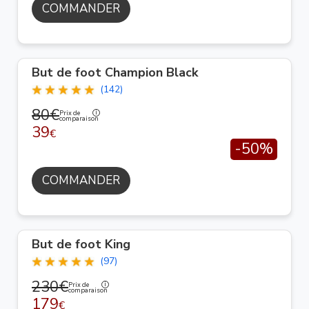
COMMANDER
But de foot Champion Black
(142)
80€
Prix de
comparaison
39
€
-50%
COMMANDER
But de foot King
(97)
230€
Prix de
comparaison
179
€