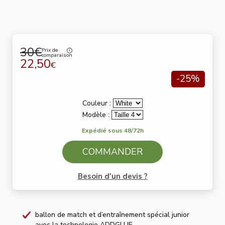
30€
Prix de
comparaison
22,50
€
-25%
Couleur :
Modèle :
Expédié sous 48/72h
COMMANDER
Besoin d'un devis ?
ballon de match et d’entraînement spécial junior
avec la technologie ADDGLUE.