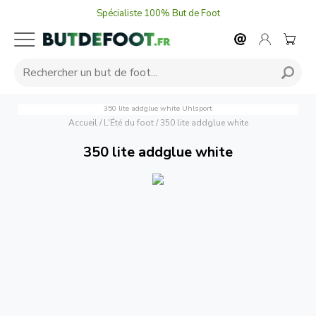
Spécialiste 100% But de Foot
350 lite addglue white
Uhlsport
Accueil
/
L'Été du foot
/
350 lite addglue white
350 lite addglue white