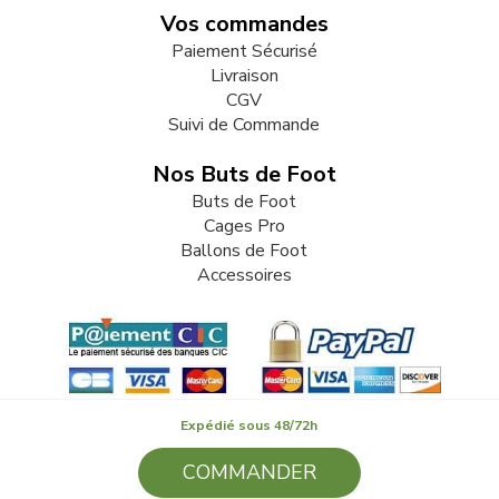
Vos commandes
Paiement Sécurisé
Livraison
CGV
Suivi de Commande
Nos Buts de Foot
Buts de Foot
Cages Pro
Ballons de Foot
Accessoires
Expédié sous 48/72h
COMMANDER
© 2009-2026 LB82. Tous droits réservés - butdefoot.fr - SARL
LB 82 - 13 Rue Louis Delage 44360 VIGNEUX DE BRETAGNE