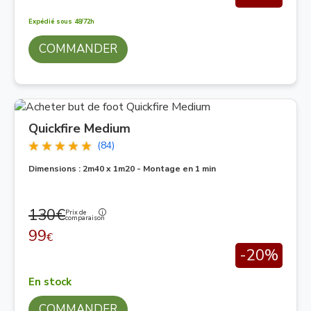
Expédié sous 48/72h
COMMANDER
Quickfire Medium
(84)
Dimensions : 2m40 x 1m20 - Montage en 1 min
130€
Prix de
comparaison
99
€
-20%
En stock
COMMANDER