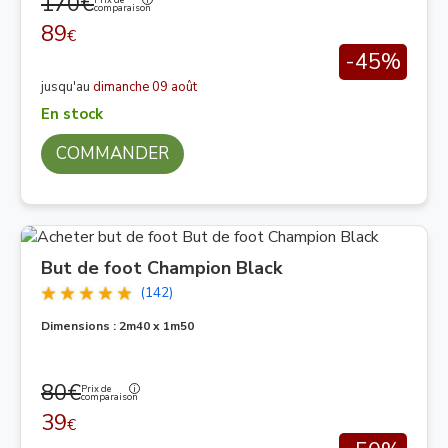
170€
Prix de
comparaison
89
€
-45%
jusqu'au
dimanche 09 août
En stock
COMMANDER
But de foot Champion Black
(142)
Dimensions : 2m40 x 1m50
80€
Prix de
comparaison
39
€