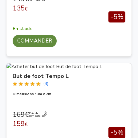
comparaison
135
€
-5%
En stock
COMMANDER
But de foot Tempo L
(3)
Dimensions : 3m x 2m
169€
Prix de
comparaison
159
€
-5%