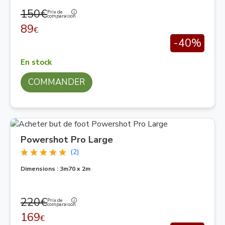
150€
Prix de
comparaison
89
€
-40%
En stock
COMMANDER
Powershot Pro Large
(2)
Dimensions : 3m70 x 2m
220€
Prix de
comparaison
169
€