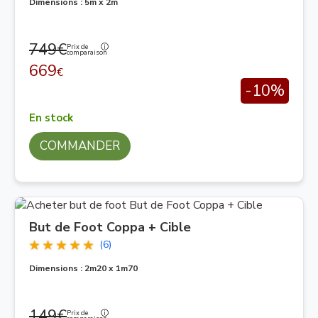
Dimensions : 5m x 2m
749€
Prix de
comparaison
669
€
-10%
En stock
COMMANDER
But de Foot Coppa + Cible
(6)
Dimensions : 2m20 x 1m70
149€
Prix de