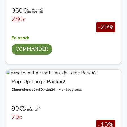
350€
Prix de
comparaison
280
€
-20%
En stock
COMMANDER
Pop-Up Large Pack x2
Dimensions : 1m80 x 1m20 - Montage éclair
90€
Prix de
comparaison
79
€
-10%