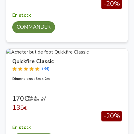
-20%
En stock
COMMANDER
Quickfire Classic
(84)
Dimensions : 3m x 2m
170€
Prix de
comparaison
135
€
-20%
En stock