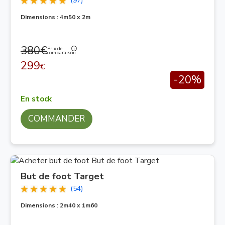
(97)
Dimensions : 4m50 x 2m
380€
Prix de
comparaison
299
€
-20%
En stock
COMMANDER
But de foot Target
(54)
Dimensions : 2m40 x 1m60