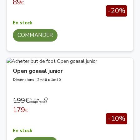
89
€
-20%
En stock
COMMANDER
Open goaaal junior
Dimensions : 2m40 x 1m40
199€
Prix de
comparaison
179
€
-10%
En stock