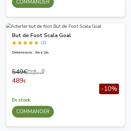
COMMANDER
But de Foot Scala Goal
(2)
Dimensions : 3m x 2m
549€
Prix de
comparaison
489
€
-10%
En stock
COMMANDER