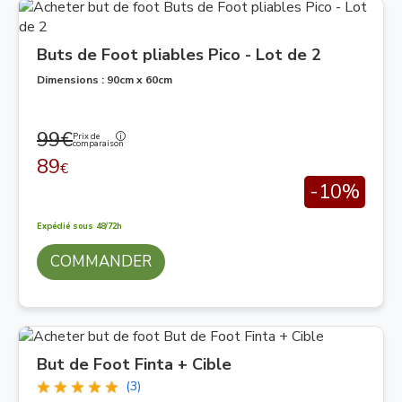
Buts de Foot pliables Pico - Lot de 2
Dimensions : 90cm x 60cm
99€
Prix de
comparaison
89
€
-10%
Expédié sous 48/72h
COMMANDER
But de Foot Finta + Cible
(3)