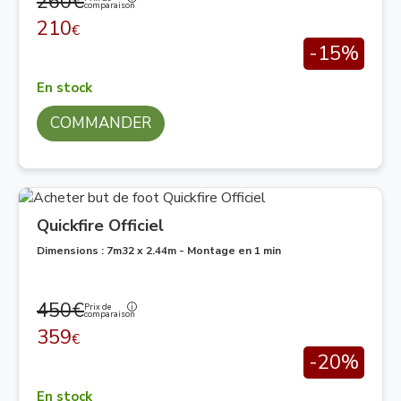
260€
comparaison
210
€
-15%
En stock
COMMANDER
Quickfire Officiel
Dimensions : 7m32 x 2.44m - Montage en 1 min
450€
Prix de
comparaison
359
€
-20%
En stock